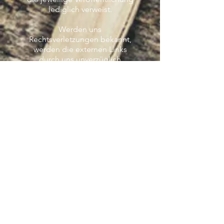
lediglich verweist.
Werden uns
Rechtsverletzungen bekannt,
werden die externen Links
durch uns unverzüglich
entfernt.
Urheberrecht
Die auf unserer Webseite
veröffentlichen Inhalte und
Werke unterliegen dem
deutschen Urheberrecht
(
http://www.gesetze-im-
internet.de/bundesrecht/urhg/
gesamt.pdf)
. Die
Vervielfältigung, Bearbeitung,
Verbreitung und jede Art der
Verwertung des geistigen
Eigentums in ideeller und
materieller Sicht des Urhebers
außerhalb der Grenzen des