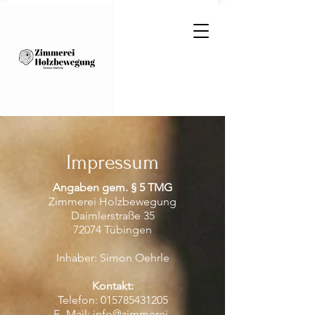
Impressum
Angaben gem. § 5 TMG
Zimmerei Holzbewegung
Daimlerstraße 35
72074 Tübingen
Inhaber: Simon Oehrle
Kontakt:
Telefon:
015785431205
E- Mail:
info@zimmerei-