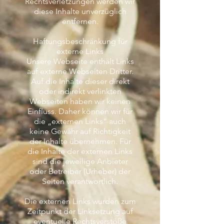
Rechtsverletzungen werden wir
diese Inhalte unverzüglich
entfernen.
Haftungsbeschränkung für
externe Links
Unsere Webseite enthält Links
auf externe Webseiten Dritter.
Auf die Inhalte dieser direkt
oder indirekt verlinkten
Webseiten haben wir keinen
Einfluss. Daher können wir für
die „externen Links“ auch
keine Gewähr auf Richtigkeit
der Inhalte übernehmen. Für
die Inhalte der externen Links
sind die jeweilige Anbieter
oder Betreiber (Urheber) der
Seiten verantwortlich.
Die externen Links wurden zum
Zeitpunkt der Linksetzung auf
eventuelle Rechtsverstöße