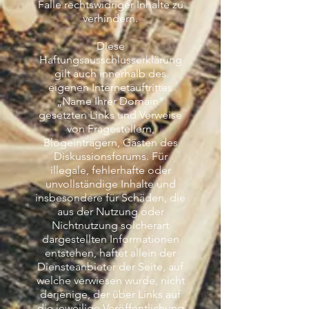
Falle rechtswidriger Inhalte zu
verhindern.
Diese
Haftungsausschlusserklärung
gilt auch innerhalb des
eigenen Internetauftrittes
„Name Ihrer Domain“
gesetzten Links und Verweise
von Fragestellern,
Blogeinträgern, Gästen des
Diskussionsforums. Für
illegale, fehlerhafte oder
unvollständige Inhalte und
insbesondere für Schäden, die
aus der Nutzung oder
Nichtnutzung solcherart
dargestellten Informationen
entstehen, haftet allein der
Diensteanbieter der Seite, auf
welche verwiesen wurde, nicht
derjenige, der über Links auf
die jeweilige Veröffentlichung