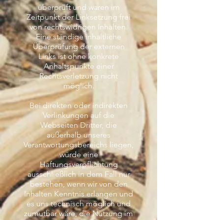
überprüft und waren im
Zeitpunkt der Linksetzung frei
von rechtswidrigen Inhalten.
Eine ständige inhaltliche
Überprüfung der externen
Links ist ohne konkrete
Anhaltspunkte einer
Rechtsverletzung nicht
möglich.
Bei direkten oder indirekten
Verlinkungen auf die
Webseiten Dritter, die
außerhalb unseres
Verantwortungsbereichs liegen,
würde eine
Haftungsverpflichtung
ausschließlich in dem Fall nur
bestehen, wenn wir von den
Inhalten Kenntnis erlangen und
es uns technisch möglich und
zumutbar wäre, die Nutzung im