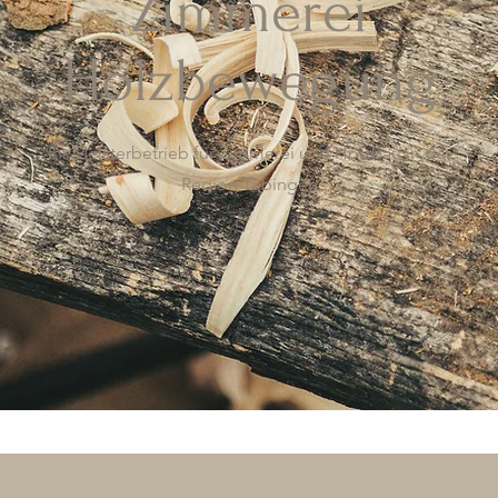
Zimmerei
Holzbewegung
Ihr Meisterbetrieb für Zimmerei und Holzbau in der
Region Tübingen